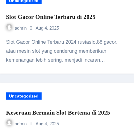
Uncategorized
Slot Gacor Online Terbaru di 2025
admin
Aug 4, 2025
Slot Gacor Online Terbaru 2024 rusiaslot88 gacor,
atau mesin slot yang cenderung memberikan
kemenangan lebih sering, menjadi incaran…
Uncategorized
Keseruan Bermain Slot Bertema di 2025
admin
Aug 4, 2025