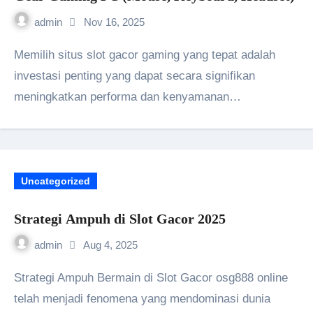
admin
Nov 16, 2025
Memilih situs slot gacor gaming yang tepat adalah
investasi penting yang dapat secara signifikan
meningkatkan performa dan kenyamanan…
Uncategorized
Strategi Ampuh di Slot Gacor 2025
admin
Aug 4, 2025
Strategi Ampuh Bermain di Slot Gacor osg888 online
telah menjadi fenomena yang mendominasi dunia