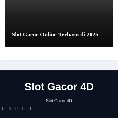
Slot Gacor Online Terbaru di 2025
Slot Gacor 4D
Slot Gacor 4D