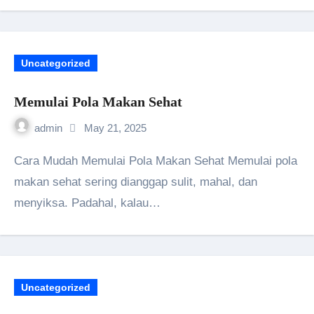
Uncategorized
Memulai Pola Makan Sehat
admin
May 21, 2025
Cara Mudah Memulai Pola Makan Sehat Memulai pola
makan sehat sering dianggap sulit, mahal, dan
menyiksa. Padahal, kalau…
Uncategorized